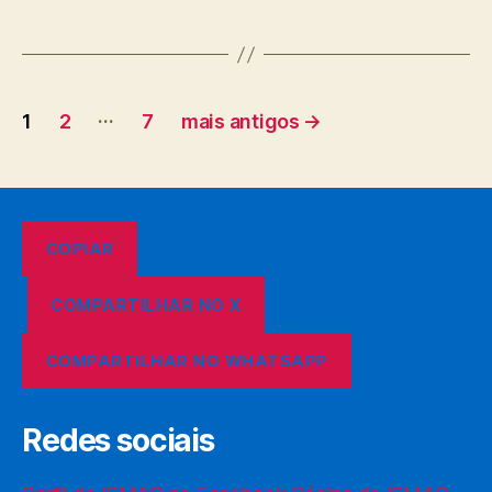
Paginação
…
1
2
7
mais antigos
→
de
posts
COPIAR
COMPARTILHAR NO X
COMPARTILHAR NO WHATSAPP
Redes sociais