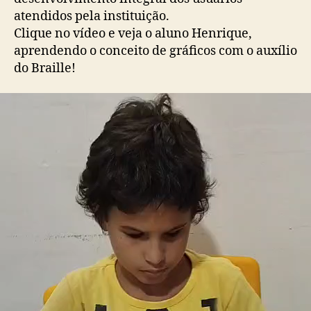
atendidos pela instituição.
Clique no vídeo e veja o aluno Henrique,
aprendendo o conceito de gráficos com o auxílio
do Braille!
T
o
c
a
d
o
r
d
e
v
í
d