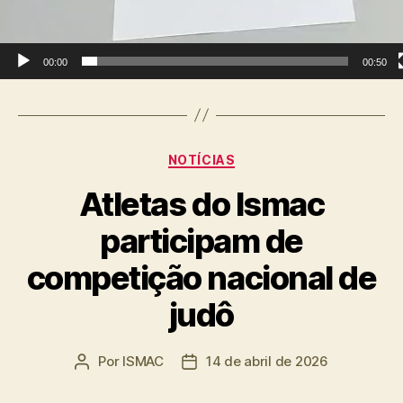
00:00
00:50
Categorias
NOTÍCIAS
Atletas do Ismac
participam de
competição nacional de
judô
Por
ISMAC
14 de abril de 2026
Autor
Data
do
de
post
publicação