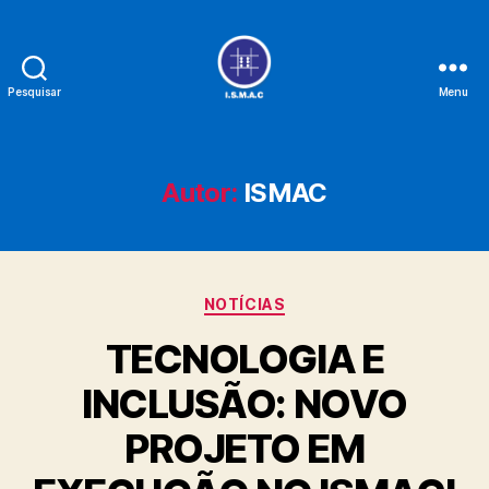
Pesquisar
Menu
Instituto
Sul-
Mato-
Grossense
Autor:
ISMAC
para
Cegos
"Florivaldo
Vargas"
Categorias
-
NOTÍCIAS
ISMAC
TECNOLOGIA E
INCLUSÃO: NOVO
PROJETO EM